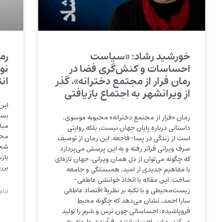
خورشید رشاد: «سیاست
رم
احساسات و کنش‌گری فضا در
نو
رمان فرار از مجتمع دخترانه»، گذر
ان
از ویرانشهر به اجتماع بازیافتی
این
بست
رمان «فرار از مجتمع دخترانه» محبوبه موسوی،
مبا
داستانی درباره پایان جهان نیست، بلکه روایتی
است از زندگی در پسا-فاجعه. این رمان از توصیف
شخص
صرف ویرانی فراتر رفته و به این پرسش می‌پردازد
باز
که چگونه می‌توان از دل همان ویرانی، جهان تازه‌ای
برر
با مفاهیم جدیدی از امید، همبستگی و جامعه
ساخت. این مقاله با اتخاذ خوانشی عاطفی-
زیست‌محیطی و با تکیه بر نظریهٔ اقتصاد عاطفی
ادام
سارا احمد، نشان می‌دهد که چگونه محیطِ
فروپاشیده، احساساتی چون ترس و شرم را تولید
می‌کند، و این احساسات در فرآیندی وارونه، به