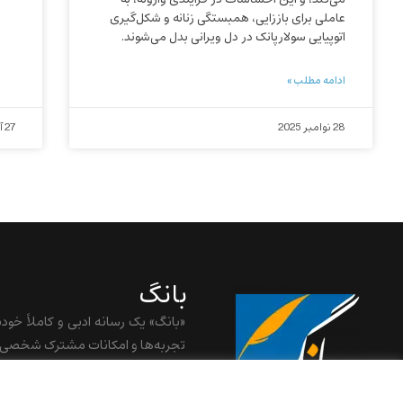
عاملی برای باززایی، همبستگی زنانه و شکل‌گیری
اتوپیایی سولارپانک در دل ویرانی بدل می‌شوند.
ادامه مطلب »
28 نوامبر 2025
27 آوریل 2025
بانگ
«بانگ» یک رسانه ادبی و کاملاً خود
تجربه‌ها و امکانات مشترک شخصی ش
baangnewsnet@gmail.com