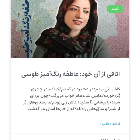
شعر
اتاقی از آن خود: عاطفه رنگ‌آمیز طوسی
کاش زنی بودم/در عشیره‌ای گمنام/کودکم در چادری
گِره‌خورده/ما‌بینِ شانه‌هام خواب می‌رفت/چون برّه‌ای
سیاه/با پیشانی ِ سفید/ کاش زنی بودم/با پستان‌های پُر
از شیر/و ساق‌هایی راه‌بَلد/که از خارها آسان می‌گذشت.
ادامه مطلب »