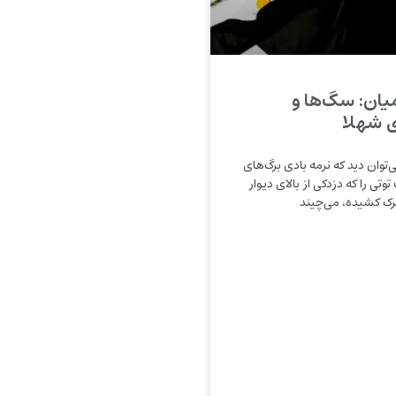
یان: سگ‌ها و
 شهلا
وان دید که نرمه بادى برگ‌های
تی را كه دزدكى از بالاى ديوار
رک کشیده، می‌چيند