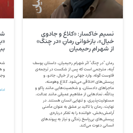
نسیم خاکسار: «کلاغ و جادوی
شه
خیال»، بازخوانی رمانِ «در چنگ»
«با
از شهرام رحیمیان
بب
رمان “در چنگ” اثر شهرام رحیمیان، داستان یوسف
شخص
آینه، مترجمی است که پس از شکست در ترجمه‌ی
و ه
فاوست گوته، وارد جهانی پر از خیال، جادو، و
وجو
پرسش‌های اخلاقی می‌شود. کلاغ وهومنه،
ماجراهای دادستان، و شخصیت‌هایی مانند پاکو و
ادام
یدالله، نمادهایی از مفاهیم عمیقی مانند عدالت،
مسئولیت‌پذیری، و تنهایی انسان هستند. در
نهایت، رمان با تاکید بر عشق به عنوان مأمنی
آرامش‌بخش، خواننده را به تفکر درباره‌ی
پرسش‌های بی‌پاسخ زندگی و نیاز به پیوندهای
انسانی دعوت می‌کند.