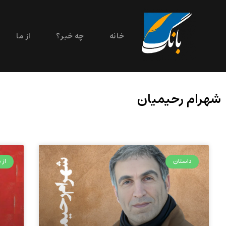
خانه
چه خبر؟
از ما
شهرام رحیمیان
داستان
از م