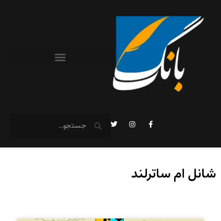
شانل ام ساترلند