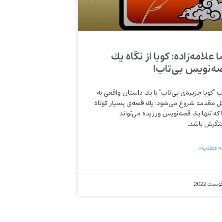
 علامه‌زاده: کوبا از نگاه يك
ه‌نويس بى‌تاب!
ب “كوبا جزيره‌ى بى‌تاب” با يك داستان واقعى به
 مقدمه شروع مى‌شود: يك قصه‌ى بسيار كوتاه
ا كه تنها يك قصه‌نويس ورزيده مى‌تواند
يتگرش باشد.
ه مطلب »