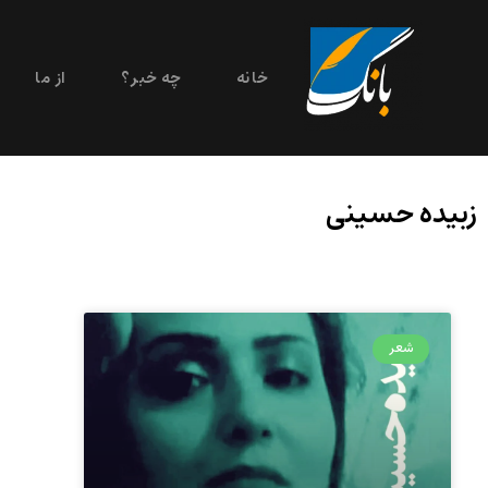
خانه
چه خبر؟
از ما
زبیده حسینی
شعر