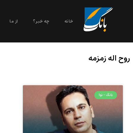
خانه
چه خبر؟
از ما
روح اله زمزمه
بانگ - نوا