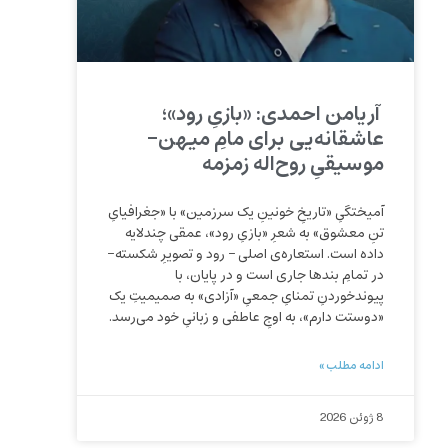
آریامن احمدی: «بازیِ رود»؛
عاشقانه‌یی برای مامِ میهن-
موسیقیِ روح‌اله زمزمه
آمیختگیِ «تاریخِ خونینِ یک سرزمین» با «جغرافیایِ
تنِ معشوق» به شعرِ «بازیِ رود»، عمقی چندلایه
داده است. استعاره‌ی اصلی – رود و تصویرِ شکسته-
در تمامِ بندها جاری است و در پایان، با
پیوندخوردنِ تمنایِ جمعیِ «آزادی» به صمیمیتِ یک
«دوستت دارم»، به اوجِ عاطفی و زبانیِ خود می‌رسد.
ادامه مطلب »
8 ژوئن 2026