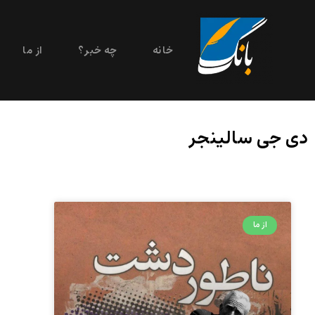
خانه
چه خبر؟
از ما
دی جی سالینجر
از ما