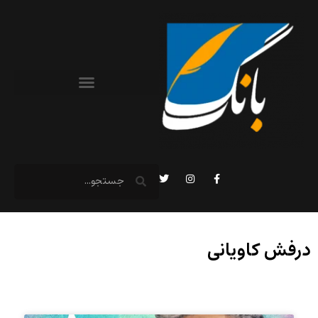
درفش کاویانی