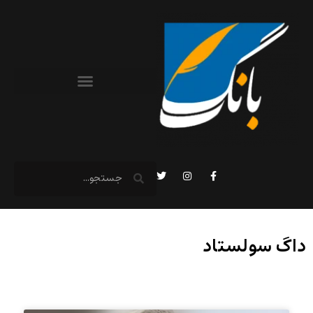
داگ سولستاد