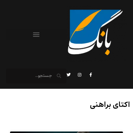
اکتای براهنی