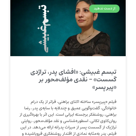
از دست ندهید
تبسم غبیشی: «افشای پدر، تراژدی
گسست» – نقدی مؤلف‌محور بر
«پیرپسر»
فیلم «پیرپسر» ساخته اکتای براهنی، فراتر از یک درام
خانوادگی، گفت‌وگویی عمیق و چندلایه با سایه‌ی پدر، رضا
براهنی، روشنفکر برجسته ایرانی است. این اثر با بهره‌گیری از
روان‌کاوی لکانی، اسطوره‌شناسی و نقد مؤلف‌محور، روایتی
تراژیک از گسست پسر از میراث پدرانه ارائه می‌دهد. در این
فیلم، پدر به‌مثابه نمادی از اقتدار روشنفکری فروپاشیده و