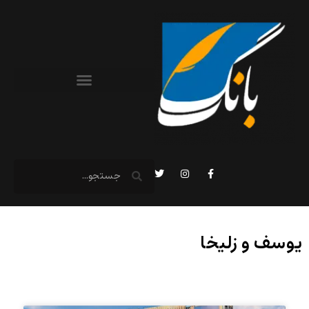
یوسف و زلیخا