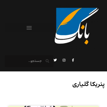
پئریکا گلیاری