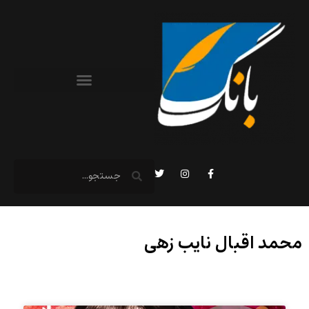
محمد اقبال نایب زهی