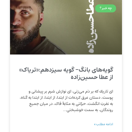
چه خبر؟
گویه‌های بانگ- گویه سیزدهم:«تریاک»
از عطا حسین‌زاده
ای تاریك كه بر د‌‌‌‌‌َم می‌زنی، ای نوازش شرم بر پیشانی و
پوست، دستان عرق کرده‌ات از ابتدا، از ابتدا، از ابتدا به گناه،
به نفرتِ انگشت، حرکتی به مثابهٔ فاک، در میان جمیعِ
روندگان، به سمت خوشبختی…
ادامه مطلب »