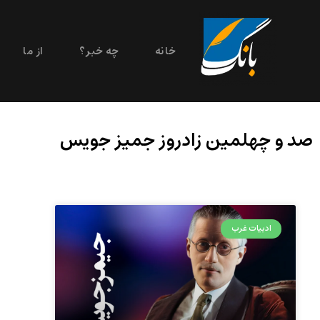
خانه
چه خبر؟
از ما
صد و چهلمین زادروز جمیز جویس
ادبیات غرب