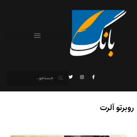
روبرتو آلرت