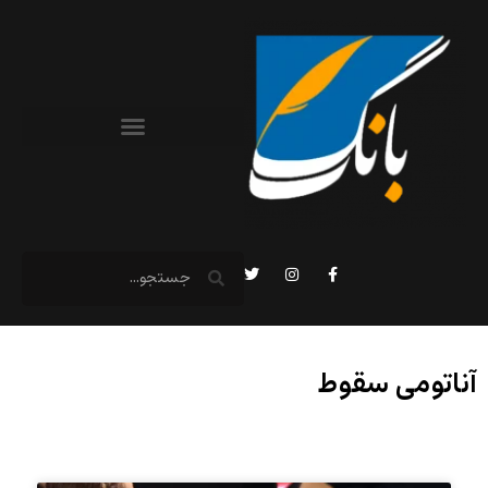
آناتومی سقوط