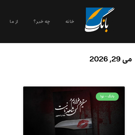
خانه
چه خبر؟
از ما
می 29, 2026
بانگ - نوا