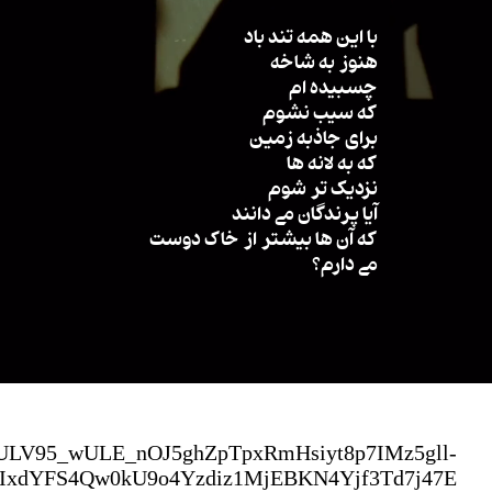
با این همه تند باد
هنوز به شاخه
چسبیده ام
که سیب نشوم
برای جاذبه زمین
که به لانه ها
نزدیک تر شوم
آیا پرندگان می دانند
که آن ها بیشتر از خاک دوست
می دارم؟
9ULV95_wULE_nOJ5ghZpTpxRmHsiyt8p7IMz5gll-
IxdYFS4Qw0kU9o4Yzdiz1MjEBKN4Yjf3Td7j47E