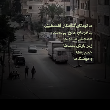
ما کودکانِ گناهکار فلسطینی،
به فرمان ِ فاتح ِ بی‌لبخند،
همچنان می‌دَویم،
زیر بارش ِبمب‌ها
خمپاره‌ها
و موشک‌ها