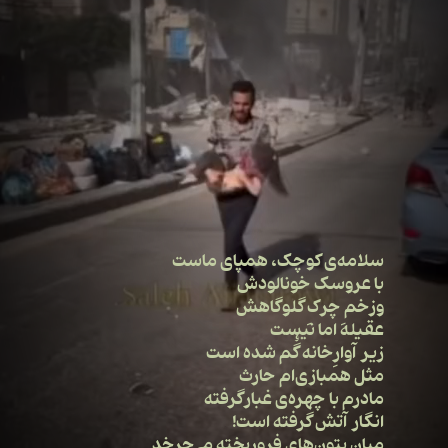
سلامه‌ی کوچک، همپای ماست
با عروسک خونالودش
وزخم ِچرک ِگلوگاهش
عقیله اما نیست
زیر آوارِخانه گُم شده است
مثل همبازی‌ام حارث
مادرم با چهره‌ی غبارگرفته
انگار آتش گرفته است!
میان ِبتون‌های فروریخته می‌چرخد