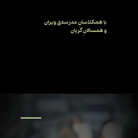
با همکلاسانِ مدرسه‌ی ویران
و همسالان ِگریان