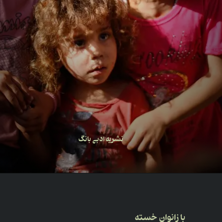
نشریه ادبی بانگ
با زانوانِ خسته