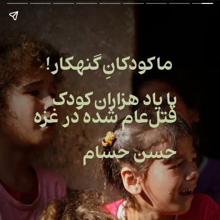
ما کودکانِ گنهکار!
با یاد هزاران کودک
قتل‌عام شده در غزه
حسن حسام