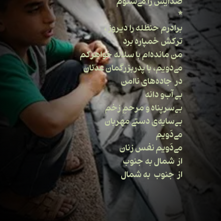
صدایش را می‌شنوم
*
برادرم حنظله را دیروز،
ترکش خمپاره برد
من مانده‌ام با سلاله خواهرکم
می‌دویم، با پدربزرگمان عدنان
در جاده‌های ناامن
بی آب‌و دانه
بی‌سرپناه و مرحمِ زخم
بی‌سایه‌ی دستی مهربان
می‌دَویم
می‌دَویم نفس زنان
از شمال به جنوب
از جنوب به شمال