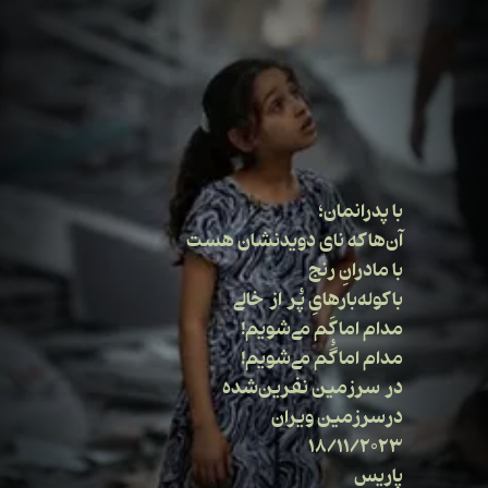
با پدرانمان؛
آن‌ها که نای دویدنشان هست
با مادرانِ رنج
باکوله‌بارهایِ پُر از خالی
مدام اما کَم می‌شویم!
مدام اما گُم می‌شویم!
در سرزمین نفرین‌شده
درسرزمین ویران
18/11/2023
پاریس