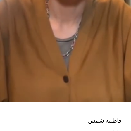
فاطمه شمس