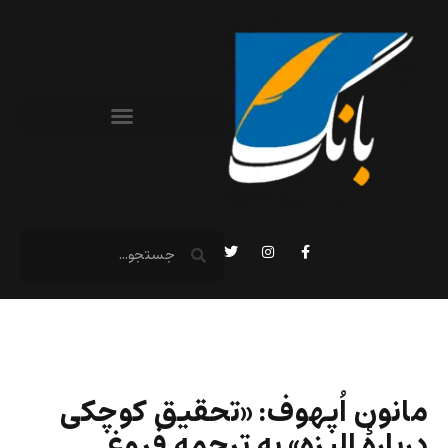
مانون اُپهوف: «تحقیق کوچکی
دربارۀ الیزه» به ترجمه فروغ