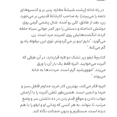
در راه خانه (پشت شیشۀ مغازه، پنیر بز و کنسروهای
دلمه را می‌بیند). به صاحب کارخانۀ قدیمی بر می‌خورد.
زن، بعد از طلاق، کلی رو آمده‌. شال پشمی گرمی روی
دوشش انداخته و دستش را دور کمر جوانی سیاه حلقه
کرده، انگشت‌هایش روی کمربند مرد است. زن
می‌گوید: “دارم اینو بر می‌گردونم، توی این بیغوله راه رو
گم می‌کنه.”
کتابچۀ ایفو زیر تشک دو لایه قراردارد، در آن طرفی که
آلبرت می‌خوابید. الیزه فقط یک بار آن را ورق
می‌زند.”خووورشید گرم است. مردددها به خانه
می‌روند.”
الیزه فکر می‌کند، بهترین کار خرید مداوم فلفل سبز و
خرما و انجیر است. همین‌طور تلفن آلبرت را با آرامش
جواب دادن و موقع قدم زدن در ده داشتن سر و وضع
مرتب، تا بتواند، به هر کسی که زمانی او و ایفو را با هم
دیده است، مستقیم و بدون خجالت نگاه کند.