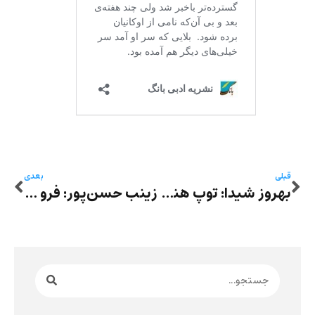
قبلی
بعدی
بهروز شیدا: توپ هنوز در زمین ما می‌چرخد -در جست‌وجوی فوتبال در اتاقِ کار، سفری در ذهنِ سیال
زینب حسن‌پور: فرو ریخت