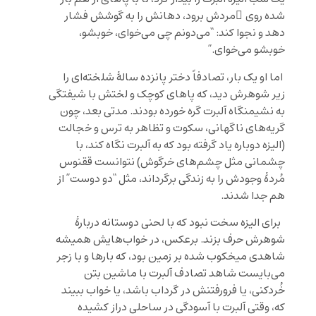
شده‌ روی َمردش برود، دهانش را به گوشش فشار
دهد و نجوا کند: “می‌دونم چی می‌خوای، خوبشو،
خوبشو می‌خوای.”
اما او یک بار، تصادفاً دختر پانزده سالۀ شلخته‌ای را
زیر شوهرش دید، که پاهای کوچک و لختش با شیفتگی
به نشیمنگاه آلبرت گره خورده بودند. مدتی بعد، چون
گریه‌های ناگهانی، سکوت و تظاهر به ترس و خجالت
(الیزه دوباره یاد گرفته بود که به آلبرت نگاه کند، با
چشمانی‌ مثل چشم‌های خرگوش) نتوانست ققنوس
مُردۀ وجودش را به زندگی برگرداند، مثل “دو دوست” از
هم جدا شدند.
برای الیزه سخت نبود که با لحنی دوستانه دربارۀ
شوهرش حرف بزند. برعکس، در خواب‌هایش همیشه
شاهدی میخکوب شده بر زمین بود، که بارها و با زجر
می‌بایست شاهد تصادف آلبرت با ماشین بتن
خُردکنی، یا فرورفتنش در گرداب باشد، یا خواب ببیند
که، وقتی آلبرت با آسودگی در ساحلی دراز کشیده