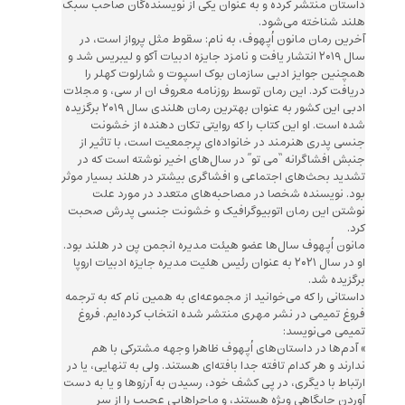
داستان منتشر کرده و به عنوان یکی از نویسنده‌‌گان صاحب سبک
هلند شناخته می‌‌شود.
آخرین رمان مانون اُپهوف، به نام: سقوط مثل پرواز است، در
سال ۲۰۱۹ انتشار یافت و نامزد جایزه ادبیات آکو و لیبریس شد و
همچنین جوایز ادبی سازمان بوک اسپوت و شارلوت کهلر را
دریافت کرد. این رمان توسط روزنامه معروف ان ار سی، و مجلات
ادبی این کشور به عنوان بهترین رمان هلندی سال ۲۰۱۹ برگزیده
شده است. او این کتاب را که روایتی تکان دهنده از خشونت
جنسی پدری هنرمند در خانواده‌‌ای پرجمعیت است، با تاثیر از
جنبش افشاگرانه “می تو” در سال‌های اخیر نوشته است که در
تشدید بحث‌های اجتماعی و افشاگری بیشتر در هلند بسیار موثر
بود. نویسنده شخصا در مصاحبه‌های متعدد در مورد علت
نوشتن این رمان اتوبیوگرافیک و خشونت جنسی پدرش صحبت
کرد.
مانون اُپهوف سال‌‌ها عضو هیئت مدیره انجمن پن در هلند بود.
او در سال ۲۰۲۱ به عنوان رئیس هئیت مدیره جایزه ادبیات اروپا
برگزیده شد.
داستانی را که می‌خوانید از مجموعه‌ای به همین نام که به ترجمه
فروغ تمیمی در نشر مهری منتشر شده انتخاب کرده‌ایم. فروغ
تمیمی می‌نویسد:
» آدم‌‌ها در داستان‌‌های اُپهوف ظاهرا وجهه مشترکی با هم
ندارند و هر کدام تافته جدا بافته‌‌ای هستند. ولی به تنهایی، یا در
ارتباط با دیگری، در پی کشف خود، رسیدن به آرزوها و یا به دست
آوردن جایگاهی ویژه هستند، و ماجراهایی عجیب را از سر