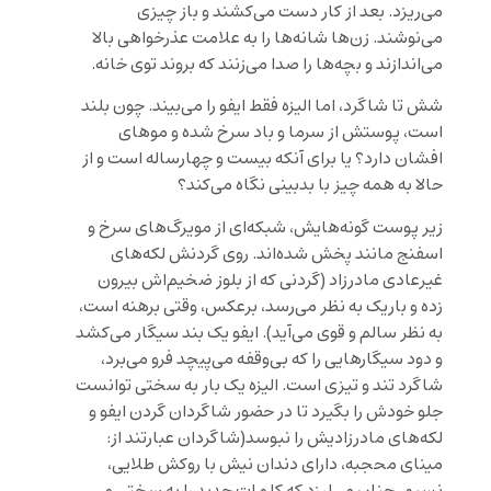
می‌ریزد. بعد از کار دست می‌کشند و باز چیزی
می‌نوشند. زن‌ها شانه‌ها را به علامت عذرخواهی بالا
می‌اندازند و بچه‌ها را صدا می‌زنند که بروند توی خانه.
شش تا شاگرد، اما الیزه فقط ایفو را می‌بیند. چون بلند
است، پوستش از سرما و باد سرخ شده و موهای
افشان دارد؟ یا برای آنکه بیست و چهارساله است و از
حالا به همه چیز با بدبینی نگاه می‌کند؟
زیر پوست گونه‌هایش، شبکه‌ای از مویرگ‌های سرخ و
اسفنج مانند پخش شده‌اند. روی گردنش لکه‌های
غیرعادی مادرزاد (گردنی که از بلوز ضخیم‌اش بیرون
زده و باریک به نظر می‌رسد، برعکس، وقتی برهنه است،
به نظر سالم و قوی می‌آید). ایفو یک بند سیگار می‌کشد
و دود سیگارهایی را که بی‌وقفه می‌پیچد فرو می‌برد،
شاگرد تند و تیزی است. الیزه یک بار به سختی توانست
جلو خودش را بگیرد تا در حضور شاگردان گردن ایفو و
لکه‌های مادرزادیش را نبوسد(شاگردان عبارتند از:
مینای محجبه، دارای دندان نیش با روکش طلایی،
نسیم، چنان می‌لرزد که کلمات جدید را به سختی و