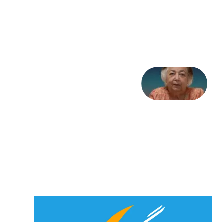
مثابه
تاریخ
31
جولای
2026
علا خاکی:
«کمانگیر»
– برای
شهرنوش
پارسی
پور،
«شهری
جان»
27 جولای
2026