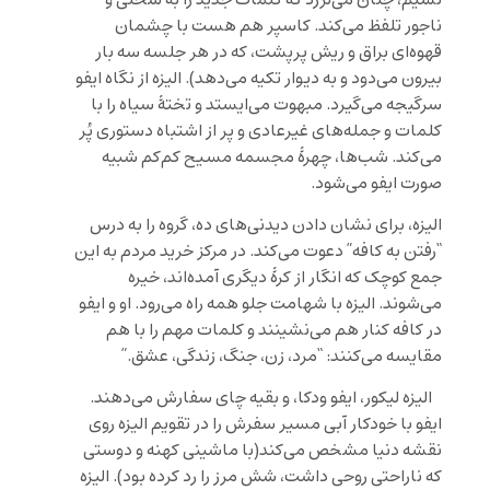
ناجور تلفظ می‌کند. کاسپر هم هست با چشمان
قهوه‌ای براق و ریش پرپشت، که در هر جلسه سه بار
بیرون می‌دود و به دیوار تکیه می‌دهد). الیزه از نگاه ایفو
سرگیجه می‌گیرد. مبهوت می‌ایستد و تختۀ سیاه را با
کلمات و جمله‌های غیرعادی و پر از اشتباه دستوری پُر
می‌کند. شب‌ها، چهرۀ مجسمه مسیح کم‌کم شبیه
صورت ایفو می‌شود.
الیزه، برای نشان دادن دیدنی‌های ده، گروه را به درس
“رفتن به کافه” دعوت می‌کند. در مرکز خرید مردم به این
جمع کوچک که انگار از کرۀ دیگری آمده‌اند، خیره
می‌شوند. الیزه با شهامت جلو همه راه می‌رود. او و ایفو
در کافه کنار هم می‌نشینند و کلمات مهم را با هم
مقایسه می‌کنند: “مرد، زن، جنگ، زندگی، عشق.”
الیزه لیکور، ایفو ودکا، و بقیه چای سفارش می‌دهند.
ایفو با خودکار آبی مسیر سفرش را در تقویم الیزه روی
نقشه دنیا مشخص می‌کند(با ماشینی کهنه و دوستی
که ناراحتی روحی داشت، شش مرز را رد کرده بود). الیزه