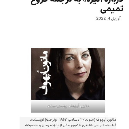
تمیمی
آوریل 4, 2022
مانون اُپهوف، پوستر: ساعد
مانون اُپهوف (متولد ۲۰ دسامبر ۱۹۶۲، اوترخت) نویسنده،
فیلمنامه‌‌نویس هلندی تاکنون بیش از پانزده رمان و مجموعه