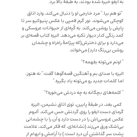
به ایفو خیره شده بودند، به طبقۀ بالا برد.
“تو هم بیا.” مرد خارجی او را دنبال می‌کند، وارد اتاق
کوچکی می‌شوند. نور گرم لامپی با عکس پنیوکیو سر تا
پایش را روشن می‌کند. به کُپه‌ای از حیوانات عروسکی و
کمد رنگی کنار دیوار تکیه می‌دهد. الیزه کتاب قصه‌ای بر
می‌دارد و برای دخترش(که پیژامۀ راه‌راه و چشمان
روشن بی‌رنگ دارد) می‌خواند.
” اونم می‌تونه بفهمه؟”
الیزه با صدای بم و آهنگین قصه‌گوها گفت:” نه هنوز،
اما کلمات جدید رو می‌تونه یاد بگیره.”
” کلمه‌های بچگانه‌ به چه دردش می‌خوره؟”
کمی بعد، در طبقۀ پایین، توی اتاق نشیمن، الیزه
گرمای دست ایفو را روی گردنش حس می‌کند. آلبوم
عکس عروسی‌اش را در دست دارد و آن را با چشمانی
بی‌اشک ورق می‌زند (نشانه‌ای، که فکر می‌کند، علامت
پشت سر گذاشتن آن درد است.) با آرامش و ابهام از