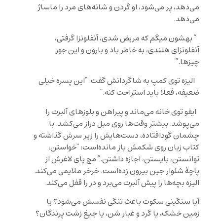
می‌دهد، پر می‌شود، او گردن و شانه‌های مرد را ماساژ
می‌دهد.
” بهشون میگم که مریض شدی، آنفلونزا گرفتی،
آنفلونزای هلندی، به خاطر باد و بارون و این جور
چیزها.”
الیزه توی کمپ به شاگردانش گفت: “این پسره خیلی
ضعیفه، فعلا باید استراحت کنه.”
ایفو توی خانه می‌ماند و پیراهن و بلوزهای آلبرت را
می‌پوشد. بیشتر وقت‌ها روی مبل دراز می‌کشد. با
چشمان گودافتاده، دست‌هایش را زیر سرش گذاشته و
کتاب زبان روی شکمش باز مانده‌است: “خواستن،
توانستن، بایستن، اجازه داشتن.” مچ پای لاغرش از
پاچۀ شلوار جین بیرون زده‌است. خرخر ملایمی می‌کند.
الیزه بچه‌ها را پیش آلبرت می‌برد و در را قفل می‌کند.
آیا سنگینی سکوت باعث تنگی نفسش می‌شود؟ یا
زمین خشک، یا گرد و غبار شن، یا جیغ زشت پرندگان؟