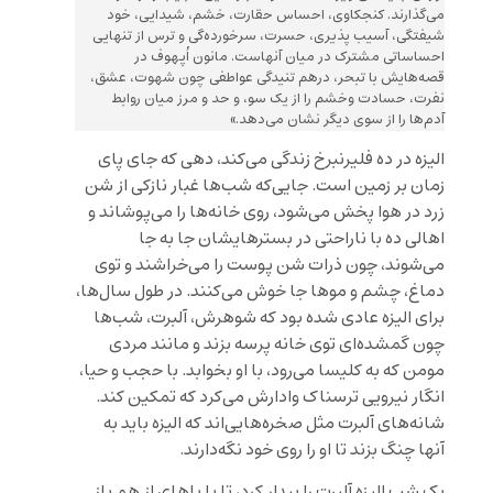
می‌‌گذارند. کنجکاوی، احساس حقارت، خشم، شیدایی، خود
شیفتگی، آسیب پذیری، حسرت، سرخورده‌‌گی و ترس از تنهایی
احساساتی مشترک در میان آنهاست. مانون اُپهوف در
قصه‌‌هایش با تبحر، درهم تنیدگی عواطفی چون شهوت، عشق،
نفرت، حسادت وخشم را از یک سو، و حد و مرز میان روابط
آدم‌‌ها را از سوی دیگر نشان می‌‌دهد.»
الیزه در ده فلیرنبرخ زندگی می‌کند، دهی که جای پای
زمان بر زمین است. جایی‌که شب‌ها غبار نازکی از شن
زرد در هوا پخش می‌شود، روی خانه‌ها را می‌پوشاند و
اهالی ده با ناراحتی در بسترهایشان جا به جا
می‌شوند، چون ذرات شن پوست را می‌خراشند و توی
دماغ، چشم و موها جا‌ خوش می‌کنند. در طول سال‌ها،
برای الیزه عادی شده بود که شوهرش، آلبرت، شب‌ها
چون گمشده‌ای توی خانه پرسه بزند و مانند مردی
مومن که به کلیسا می‌رود، با او بخوابد. با حجب و حیا،
انگار نیرویی ترسناک وادارش می‌کرد که تمکین کند.
شانه‌های آلبرت مثل صخره‌هایی‌اند که الیزه باید به
آنها چنگ بزند تا او را روی خود نگه‌دارند.
یک شب الیزه آلبرت را بیدار کرد، تا با پاهای از هم باز