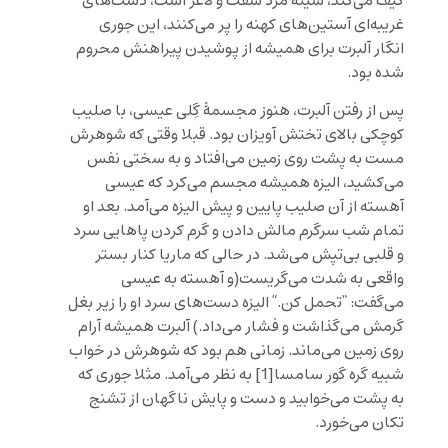
کیف می‌کند، سینۀ مرد سفت و لاغر است، دست‌های
غریبه‌ای آستین‌های کهنه را پر می‌کنند، این جوری
انگار آلبرت برای همیشه از پوشیدن پیراهنش محروم
شده بود.
پس از رفتن آلبرت، هنوز مجسمۀ گِلی عیسی، با صلیب
کوچکی بالای تختش آویزان بود. قبلا وقتی که شوهرش
مست به پشت روی زمین می‌افتاد و به سختی نفس
می‌کشید، الیزه همیشه مجسم می‌کرد که عیسی
آهسته از آن صلیب پایین و پیش الیزه می‌آمد. بعد او
تمام شب سرگرم مالش دادن و گرم کردن پاهایی سرد
و قلبی بی‌تپش می‌شد. در حالی که ماریا کنار بستر
واقعی به شدت می‌گریست(و آهسته به عیسی
می‌گفت: “تحمل کن.” الیزه دست‌های سرد او را زیر بغل
گرمش می‌گذاشت و فشار می‌داد.) آلبرت همیشه آرام
روی زمین می‌ماند. زمانی هم بود که شوهرش در خواب
شبیه گره گور سامسا
[1]
به نظر می‌آمد. مثلا جوری که
به پشت می‌خوابید و دست و پایش ناگهان از تشنج
تکان می‌خورد.