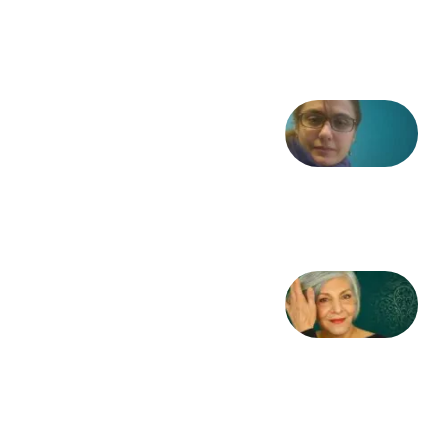
مشروطه
6 آگوست
2026
شعری
از آزاده
طاهایی
3 آگوست
2026
کژمیر:
مرگ
به
مثابه
نظام،
سوگ
به