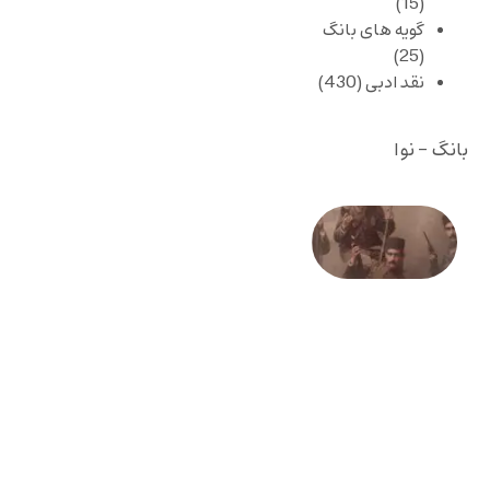
(15)
گویه های بانگ
(25)
نقد ادبی
(430)
بانگ - نوا
صد و
بیستمین
سالگرد
انقلاب
مشروطه
– «از
فرمان تا
فریاد»؛
ادبیات و
موسیقی
در انقلاب