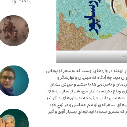
بانگ - نوا
اعد
ِ نهفته در واژه‌هایِ اوست که به شعرِ او پويايی
وان ديد، چه آنگاه که مهربان و نوازشگر و
نامردمان و نامردمی‌ها با خشم و خروش نشان
زن وداع نکرده، به نظرِ من، هم از سازمایه‌هایِ
به همين دليل، درترجمه به زبان‌هایِ ديگر نيز
ی‌هایِ شاعرانه‌یِ او هم حماسی و در نوعِ خود
يم که شعری ست با ايماژهایِ بسيار قوی و گيرا: