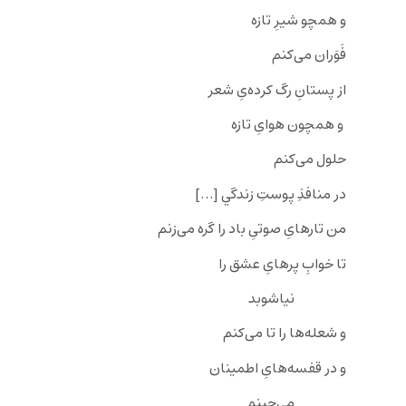
و همچو شيرِ تازه
فَوَران می‌کنم
از پستانِ رگ کرده‌یِ شعر
و همچون هوایِ تازه
حلول می‌کنم
در منافذِ پوستِ زندگي […]
من تارهایِ صوتیِ باد را گره می‌زنم
تا خوابِ پرهایِ عشق را
نياشوبد
و شعله‌ها را تا می‌کنم
و در قفسه‌هایِ اطمينان
می‌چينم