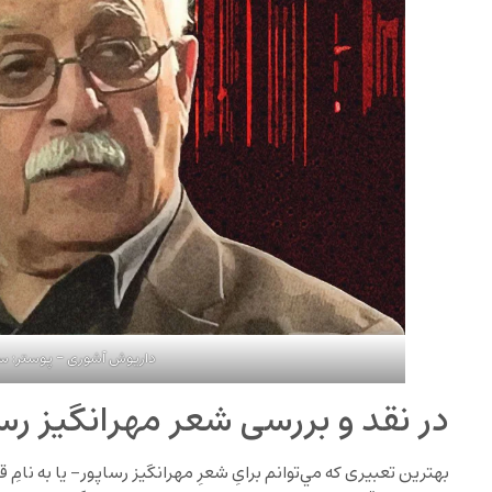
داریوش آشوری – پوستر: س
در نقد و بررسی شعر مهرانگيز رسا
بهترين تعبيری که مي‌توانم برایِ شعرِ مهرانگيز رساپور- يا به نامِ ق