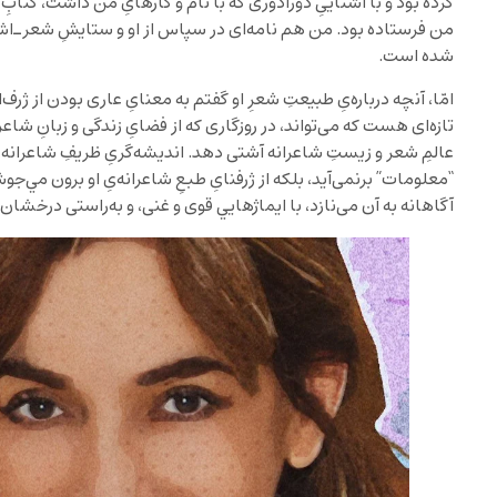
کرده بود و با آشنايیِ دورادوری که با نام و کارهایِ من داشت، کتاب‌
من فرستاده بود. من هم نامه‌ای در سپاس از او و ستايشِ شعرـ‌اش
شده است.
امّا، آنچه درباره‌یِ طبيعتِ شعرِ او گفتم به معنایِ عاری بودن از ژر
تازه‌ای هست که می‌تواند، در روزگاری که از فضایِ زندگی و زبانِ شاعرانه
عالمِ شعر و زيستِ شاعرانه آشتی دهد. انديشه‌گریِ ظريفِ شاعرانه‌ی
“معلومات” برنمی‌آيد، بلکه از ژرفنایِ طبعِ شاعرانه‌یِ او برون مي‌جو
آگاهانه به آن می‌نازد، با ايماژهايي قوی و غنی، و به‌راستی درخشان.