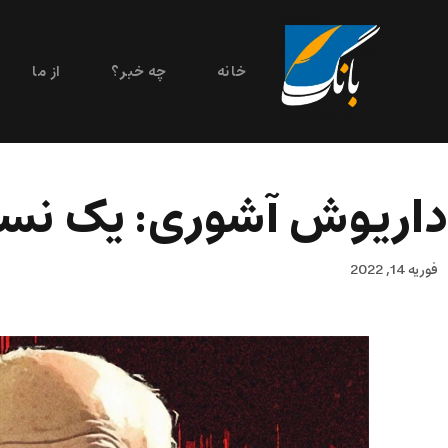
خانه
چه خبر؟
از ما
داريوش آشوری: يک نسيم
فوریه 14, 2022