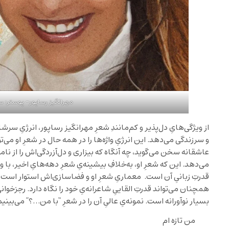
مهرانگیز رساپور- پوستر: س
از ويژگی‌هایِ دل‌پذير و کم‌مانندِ شعرِ مهرانگيز رساپور، انرژیِ سرشار
و سرزندگی می‌دهد. اين انرژیِ واژه‌ها را در همه حال در شعرِ او می‌ت
عاشقانه سخن می‌گويد، چه آنگاه که بيزاری و دل‌آزردگی‌اش را از 
می‌دهد. اين که شعرِ او، به‌خلافِ بیشینه‌یِ شعرِ دهه‌هایِ اخير، با و
قدرتِ زبانیِ آن است. معماریِ شعرِ او و فضاسازی‌اش استوار است. 
همچنان می‌تواند قدرتِ القايیِ شاعرانه‌یِ خود را نگاه دارد. رجزخوان
بسيار نوآورانه است. نمونه‌یِ عالیِ آن را در شعرِ “با من…؟” می‌بين
من تازه ام