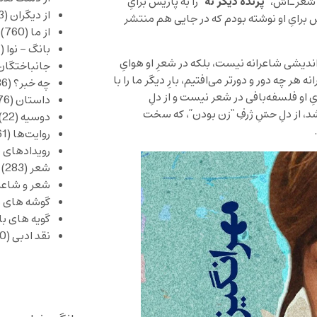
پرنده ديگر نه”
ِ شعرـ‌اش،”
را به پاريس برایِ
از دیگران
(253)
 برایِ او نوشته بودم که در جايی هم منتشر
از ما
(760)
بانگ – نوا
(357)
ف‌انديشی شاعرانه نيست، بلکه در شعرِ او هوایِ
جانباختگان
 هر چه دور و دورتر می‌افتيم، بارِ ديگر ما را با
چه خبر؟
(1,086)
ِ او فلسفه‌بافی در شعر نيست و از دلِ
داستان
(376)
شد، از دلِ حسّ‌ِ ژرفِ “زن بودن”، که سخت
دوسیه
(22)
روایت‌ها
(61)
رویدادهای 
شعر
(283)
شعر و شاعر
گوشه های ب
گویه های ب
نقد ادبی
(430)