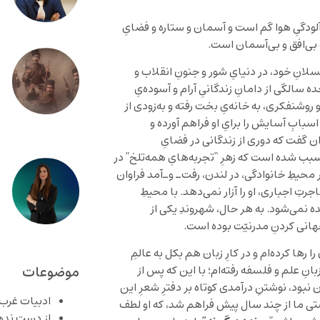
ودگیِ هوا گم است و آسمان و ستاره و فضایِ
بی‌افق و بی‌آسمان است.
لانِ خود، در دنيایِ شور و جنونِ انقلاب و
الگی از دامانِ زندگانیِ آرام و آسوده‌یِ
روشنفکری، به خانه‌یِ بخت رفته و به‌زودی از
ابِ آسايش را برایِ او فراهم ‌آورده و
وان گفت که دوری از زندگانی در فضایِ
سبب شده است که زهرِ “تجربه‌هایِ همه‌تلخ” در
حيطِ خانوادگی، در لندن، رفت‌ـ ‌و‌ـ‌آمد فراوان
جرتِ اجباری، او را آزار نمی‌دهد. با محيطِ
 نمی‌شود. به هر حال، شهروندِ يکی از
انی کردنِ مدرنيّت بوده است.
رها کرده‌ام و در کارِ زبان هم بکل به عالمِ
موضوعات
 زبانِ علم و فلسفه رفته‌ام؛ با اين که پس از
نبود، نوشتنِ درآمدی کوتاه بر دفترِ شعرِ اين
ادبیات غرب
وستی ما از چند سال پيش فراهم شد، که او لطف
از دست نده