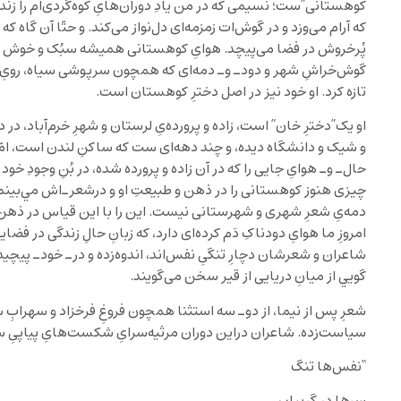
کوهستانی”ست؛ نسيمی که در من يادِ دوران‌هایِ کوه‌گردی‌ام را زند
که آرام می‌وزد و در گوش‌ات زمزمه‌ای دل‌نواز می‌کند. و حتّا آن گاه که 
پُرخروش در فضا می‌پيچد. هوایِ کوهستانی هميشه سبُک و خوش است
گوش‌خراشِ شهر و دودـ ‌و‌‌ـ دمه‌ای که همچون سرپوشی سياه، رویِ آن
تازه کرد. او خود نيز در اصل دخترِ کوهستان است.
او يک”دخترِ خان” است، زاده و پرورده‌یِ لرستان و شهرِ خرم‌آباد، د
و شيک و دانشگاه‌ ديده، و چند دهه‌ای ست که ساکنِ لندن است، ام
حال‌ـ ‌و‌ـ‌ هوایِ جايی را که در آن زاده و پرورده شده، در بُنِ وجودِ 
چيزی هنوز کوهستانی را در ذهن و طبيعتِ او و درشعرـ‌اش مي‌بينم. در
‌دمه‌یِ شعرِ شهری و شهرستانی نيست. اين را با اين قياس در ذهن م
امروزِ ما هوایِ دودناکِ دَم کرده‌ای دارد، که زبانِ حالِ زندگی در ف
شاعران و شعرشان دچارِ تنگیِ نفس‌اند، اندوه‌زده و درـ‌ خود‌ـ ‌پيچيد
گويي از ميانِ دريايی از قير سخن می‌گويند.
شعرِ پس از نيما، از دو‌ـ ‌سه استثنا همچون فروغِ فرخزاد و سه
سياست‌زده. شاعران دراين دوران مرثيه‌سرایِ شکست‌هایِ پياپیِ سيا
“نفس‌ها تنگ