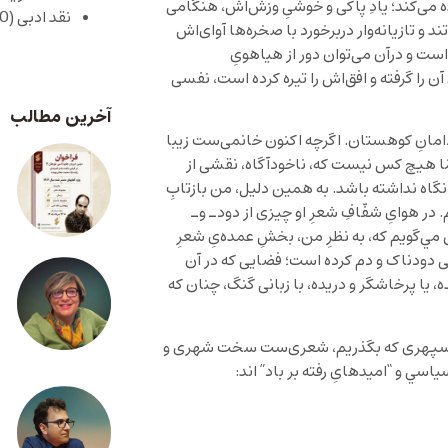
ه می‌کند؛ يادِ پاکی و خوشیِ وزش‌اش، هنگامی
نقد ادبی
(430)
تند و تازيانه‌وار دربرخورد با صخره‌ها آوای‌اش
 و درآن می‌توان دور از هياهویِ
 را گرفته و افق‌اش را تيره کرده است، نفسی
آخرین مطالب
ر دامانِ کوهستان. اگرچه اکنون خانمی‌ست زيبا
ّا هيچ کس نيست که، ناخودآگاه، نقشی از
خود نگاه نداشته باشد. به همين دليل، من بازتابِ
 هوایِ شفّافِ شعرِ او چيزی از دود‌ـ ‌و‌ـ
ي‌گويم که، به نظرِ من، بخشِ عمده‌یِ شعرِ
ضايی دودناک و دم کرده است؛ فضايی که در آن
ه، يا پرخاشگر و دريده، با زبانی گنگ، چنان که
رابِ سپهری که بگذريم، شعری‌ست سخت شهری و
سي و “اميدهایِ رفته بر باد” اند: