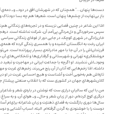
سرها در گريبان
دست‌ها پنهان…” همچنان که در شهرشان افق در دودـ ‌وـ ‌دمه‌یِ آل
بازِ بی‌نهايت از چشم‌ها پنهان است، شعرها هم چه بسا دودناک و 
امّا اين شاعر در چنين فضايی نزيسته و در تجربه‌هایِ زندگانیِ هم‌نس
سپس سرخوردگی و دل‌مردگیِ پی‌آمدِ آن، شرکت نداشته است. درهجده س
خان‌زادگی در شهری کوچک، در جايی دور از غوغایِ زندگانیِ سياسی و 
ايران رخت به انگلستان کشيده و با همسری زندگی کرده که همه‌یِ اسب
فرزندان‌اش را در آن جا با مهرِ مادرانه‌یِ بسيار پرورانده است. می‌ت
«روشنفکریِ» تهرانی و شهرستانی و گرفتاری‌ها و تلخکامی‌هایِ آن 
وجودـ‌اش ننشيند. او اگرچه با جماعتِ ايرانی در مهاجرت و تبعيد در م
داشته، امّا زخم‌هايی که آنان از آن رنج می‌برند، زخم‌هایِ غربت و مها
تازه‌اش هم به‌خوبی اُخت و آشناست و هيچ احساسِ غربت در او ديده
کلان‌شهرهایِ جهان در کشوری ست که با انقلابِ صنعتی پيشتازِ جه
من با اين که ساليانِ درازی ست که نوشتن در باره‌یِ شعر و شاعران را 
ديگری کوچ کرده‌ام، دور از زبانِ شعر و حال‌ـ و‌‌ـ‌ هوایِ آن، و به سراغِ
سال‌ها دوری بازگشت به فضایِ ذهنيّت و زبانِ شاعرانه برای‌ام آسان 
دوست را با خوشنودی به گردن گرفته‌‌ام. البته، اسبابِ آشنايی و د