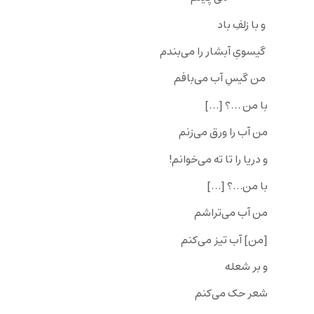
و با زلفِ باد
گيسویِ آبشار را می‌بندم
من گيسِ آب می‌بافم
با من …؟ […]
من آب را ورق می‌زنم
و دريا را تا ته می‌خوانم!
با من…؟ […]
من آب می‌تراشم
[من] آب تيز می‌کنم
و بر شعله
شعر حک می‌کنم