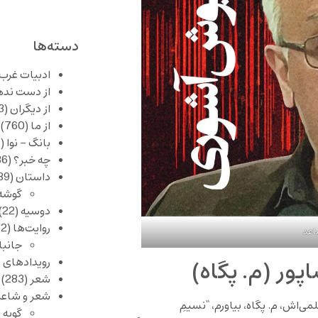
دسته‌ها
ادبیات غرب
از دست نده
از دیگران
(253)
از ما
(760)
بانگ – نوا
(357)
چه خبر؟
(1,086)
داستان
(389)
گوشه
دوسیه
(22)
روایت‌ها
(62)
اعد
جانبا
رویدادهای 
پور (م. پگاه)
شعر
(283)
شعر و شاعر
لمی‌اش، م. پگاه، بياورم، “نسيمِ
گویه 