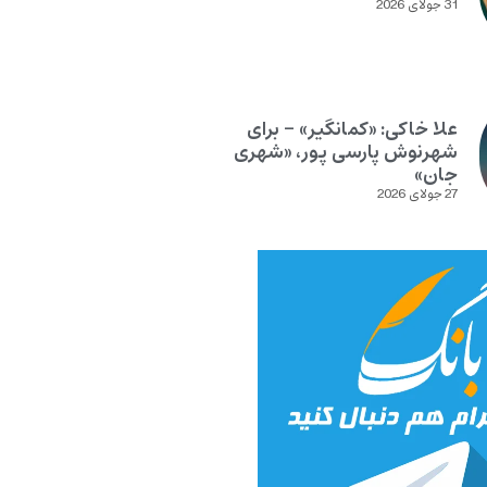
31 جولای 2026
علا خاکی: «کمانگیر» – برای
شهرنوش پارسی پور، «شهری
جان»
27 جولای 2026