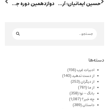
حسین ایمانیان: آری‌گویی به باقی‌مانده‌ها
دوازدهمین دوره جشنواره جایزه شعر ژاله اصفهانی در لندن
دسته‌ها
ادبیات غرب
(156)
از دست ندهید
(140)
از دیگران
(253)
از ما
(761)
بانگ – نوا
(358)
چه خبر؟
(1,087)
داستان
(389)