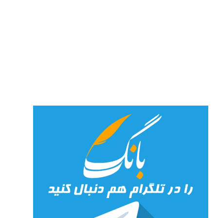
مثابه
نظام،
سوگ
به
مثابه
تاریخ
31
جولای
2026