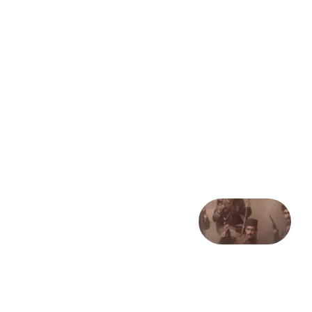
و رمان
«برلین
آلکساندر
پلاتس»:
وقتی
جنایت
آیینهٔ
دوران
می‌شود
10 آگوست
2026
صد و
بیستمین
سالگرد
انقلاب
مشروطه
– «از
فرمان تا