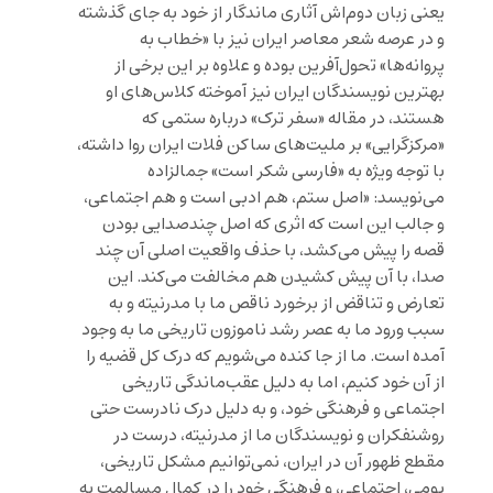
یعنی زبان دوم‌اش آثاری ماندگار از خود به جای گذشته
و در عرصه شعر معاصر ایران نیز با «خطاب به
پروانه‌ها» تحول‌آفرین بوده و علاوه بر این برخی از
بهترین نویسندگان ایران نیز آموخته کلاس‌های او
هستند، در مقاله «سفر ترک» درباره ستمی که
«مرکزگرایی» بر ملیت‌های ساکن فلات ایران روا داشته،
با توجه ویژه به «فارسی شکر است» جمالزاده
می‌نویسد: «اصل ستم، هم ادبی است و هم اجتماعی،
و جالب این است که اثری که اصل چندصدایی بودن
قصه را پیش می‌کشد، با حذف واقعیت اصلی آن چند
صدا، با آن پیش کشیدن هم مخالفت می‌کند. این
تعارض و تناقض از برخورد ناقص ما با مدرنیته و به
سبب ورود ما به عصر رشد ناموزون تاریخی ما به وجود
آمده است. ما از جا کنده می‌شویم که درک کل قضیه را
از آن خود کنیم، اما به دلیل عقب‌ماندگی تاریخی
اجتماعی و فرهنگی خود، و به دلیل درک نادرست حتی
روشنفکران و نویسندگان ما از مدرنیته، درست در
مقطع ظهور آن در ایران، نمی‌توانیم مشکل تاریخی،
بومی، اجتماعی، و فرهنگی خود را در کمال مسالمت به