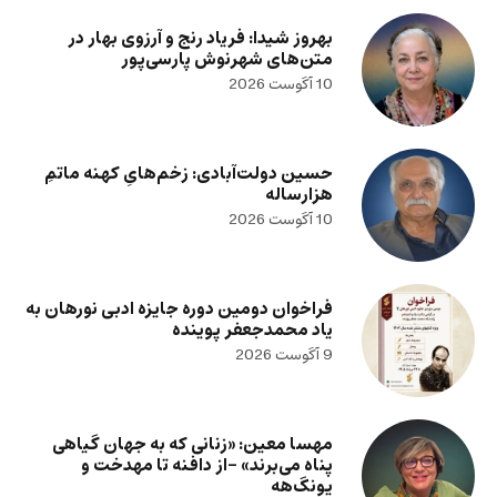
بهروز شیدا: فریاد رنج و آرزوی بهار در
متن‌های شهرنوش پارسی‌پور
10 آگوست 2026
حسین دولت‌آبادی: زخم‌هایِ کهنه ماتمِ
هزارساله
10 آگوست 2026
فراخوان دومین دوره جایزه ادبی نورهان به
یاد محمدجعفر پوینده
9 آگوست 2026
مهسا معین: «زنانی که به جهان گیاهی
پناه می‌برند» -از دافنه تا مهدخت و
یونگ‌هه