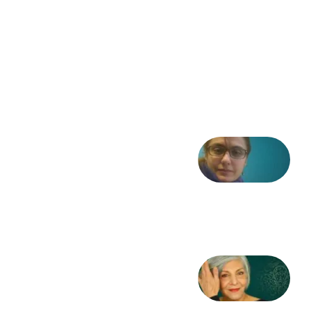
فریاد»؛
ادبیات و
موسیقی
در انقلاب
مشروطه
6 آگوست
2026
شعری
از آزاده
طاهایی
3 آگوست
2026
کژمیر:
مرگ
به