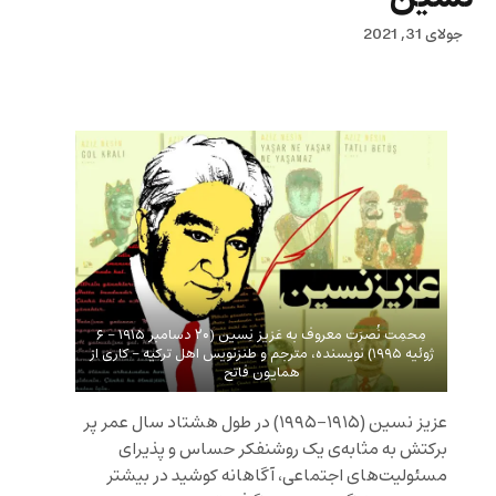
جولای 31, 2021
مِحمِت نُصرَت معروف به عَزیز نِسین (۲۰ دسامبر ۱۹۱۵ – ۶
ژوئیه ۱۹۹۵) نویسنده، مترجم و طنزنویس اهل ترکیه – کاری از
همایون فاتح
عزیز نسین (۱۹۱۵-۱۹۹۵) در طول هشتاد سال عمر پر
برکتش به مثابه‌ی یک روشنفکر حساس و پذیرای
مسئولیت‌های اجتماعی، آگاهانه کوشید در بیشتر