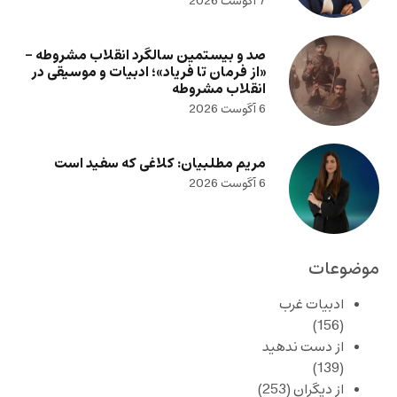
7 آگوست 2026
صد و بیستمین سالگرد انقلاب مشروطه –
«از فرمان تا فریاد»؛ ادبیات و موسیقی در
انقلاب مشروطه
6 آگوست 2026
مریم مطلبیان: کلاغی که سفید است
6 آگوست 2026
موضوعات
ادبیات غرب
(156)
از دست ندهید
(139)
از دیگران
(253)