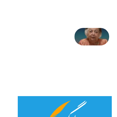
31
جولای
2026
علا خاکی:
«کمانگیر»
– برای
شهرنوش
پارسی
پور،
«شهری
جان»
27 جولای
2026