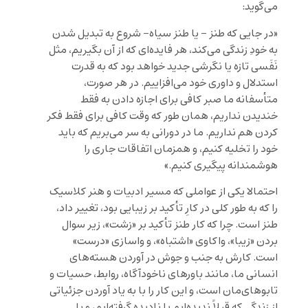
می‌گوید:
«در جایی که طنز – یا طنز سیاه- شروع به تبدیل شدن
به خودِ زندگی می‌کند، هر فایده‌ای که از آن بگیریم، مثل
نَفَسی تازه یا نگرشی جدید خواهد بود که به قدرت
استدلال و داوری خود می‌افزاییم. در هر صورت،
متأسفانه ما صبر کافی برای اجازه دادن به فقط
خندیدن نداریم، همان طور که وقت کافی برای فقط فکر
کردن هم نداریم. ما در دورانی به سر می‌بریم که باید
خود را تخلیه کنیم، و همزمان اتفاقات جاری را
هوشمندانه پیگیری کنیم.»
احتمالا یکی از عواملی که مسیر ادبیات و هنر کلاسیک
را که به طور کلی در کارِ تأکید بر زیبایی بود، تغییر داد،
طنز است. چرا که کار طنز تأکید بر «زشت»، زیر سوال
بردن «زیبا»، واکاوی «اشتباه»، و واسازی «درست»
است. کارش به جنب و جوش در آوردن هسته‌های
انسانی ما، مانند باورهای ناخودآگاه، روابط، حسیات و
تابوهای‌مان است، و این کار را با به یاد آوردن جزئیاتی
از زندگی که قبلاً ندیده‌ایم یا نادیده گرفته‌ایم، و با