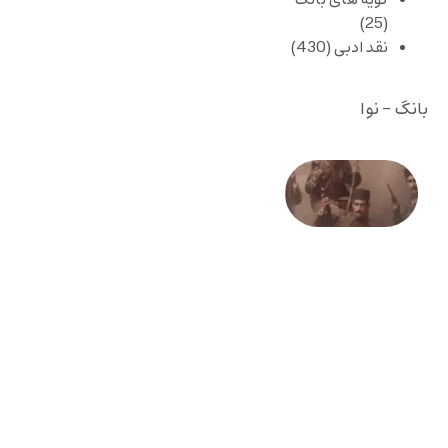
گویه های بانگ
(25)
نقد ادبی
(430)
بانگ - نوا
صد و
بیستمین
سالگرد
انقلاب
مشروطه
– «از
فرمان تا
فریاد»؛
ادبیات و
موسیقی
در انقلاب
مشروطه
6 آگوست