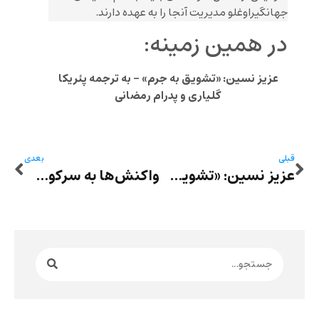
جهانگیراوغلو مدیریت آنجا را به عهده دارند.
در همین زمینه:
عزیز نسین: «تشویق به جرم» – به ترجمه پئریکا
گلیاری و پدرام رمضانی
قبلی
بعدی
عزیز نسین: «تشویق به جرم» – به ترجمه پئریکا گلیاری و پدرام رمضانی
واکنش‌ها به سرکوب خوزستان – اسد سیف: شورش حق مردم است