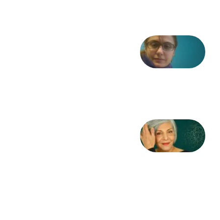
2026
شعری
از آزاده
طاهایی
3 آگوست
2026
کژمیر:
مرگ
به
مثابه
نظام،
سوگ
به
مثابه
تاریخ