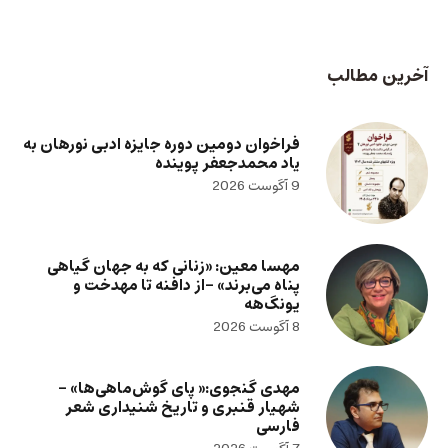
آخرین مطالب
فراخوان دومین دوره جایزه ادبی نورهان به
یاد محمدجعفر پوینده
9 آگوست 2026
مهسا معین: «زنانی که به جهان گیاهی
پناه می‌برند» -از دافنه تا مهدخت و
یونگ‌هه
8 آگوست 2026
مهدی گنجوی:« پای گوش‌ماهی‌ها» –
شهیار قنبری و تاریخ شنیداری شعر
فارسی