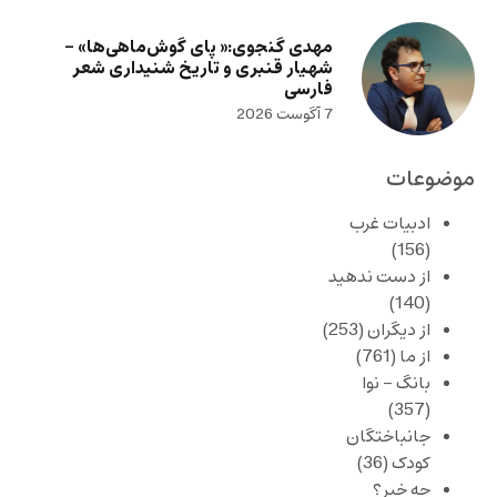
مهدی گنجوی:« پای گوش‌ماهی‌ها» –
شهیار قنبری و تاریخ شنیداری شعر
فارسی
7 آگوست 2026
موضوعات
ادبیات غرب
(156)
از دست ندهید
(140)
از دیگران
(253)
از ما
(761)
بانگ – نوا
(357)
جانباختگان
کودک
(36)
چه خبر؟