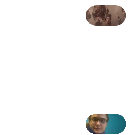
صد و
بیستمین
سالگرد
انقلاب
مشروطه
– «از
فرمان تا
فریاد»؛
ادبیات و
موسیقی
در انقلاب
مشروطه
6 آگوست
2026
شعری
از آزاده