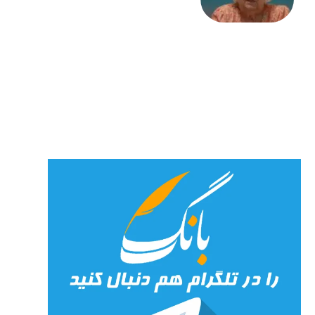
«کمانگیر»
– برای
شهرنوش
پارسی
پور،
«شهری
جان»
27 جولای
2026