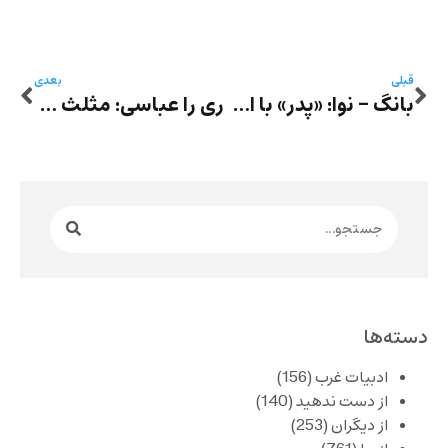
قبلی
بعدی
بانگ – نوا: «پدر» با اجرای فاطمه اختصاری
ری را عباسی: مثلث ر‌ها شده
دسته‌ها
ادبیات غرب
(156)
از دست ندهید
(140)
از دیگران
(253)