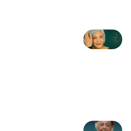
طاهایی
3 آگوست
2026
کژمیر:
مرگ
به
مثابه
نظام،
سوگ
به
مثابه
تاریخ
31
جولای
2026
علا خاکی: