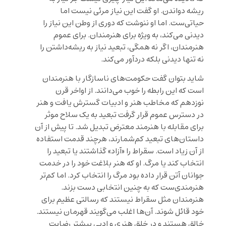
ریشه دواندن. او گفت این نیاز مرئی نیست اما
حیاتی‌ست. اما او ننوشت که دوری از وطن این نیاز را
دیدنی می‌کند، به ویژه برای هنرمندان. برای عموم
هنرمندان، اگر نه همگی، تبعید نیاز به ریشه‌داشتن را
نه تنها دیدنی بلکه دردآور می‌کند.
شاید بتوان گفت حکومت‌های ناسازگار با هنرمندان
است که این رابطه را خوب می‌دانند. از اواخر قرن
نوزدهم که مخاطب هنر و ادبیات گسترش یافت و هنر
در دسترس عموم قرار گرفت تبعید به یک سلاح موثر
برای مقابله با هنرمند معترض تبدیل شد. تا پیش از آن
داستان‌های تبعید کم‌شمارند، هرچند قدمت استفاده
از آن زیاد است. سقراط را «آزاد» گذاشتند یا تبعید را
انتخاب کند یا مرگ. او که هنر بلاغت خود را در خدمت
جوانان آتن قرار داده بود مرگ را انتخاب کرد. اما کم‌تر
هنرمندی‌ست که به چنین انتخابی دست بزند.
هنرمندان مثل سقراط نیستند که رسالتی عظیم برای
خود قائل شوند. آن‌ها اغلب می‌گویند قهرمان نیستند.
خالق هستند و در خلق هنری و ادبی بیشتر رضایت