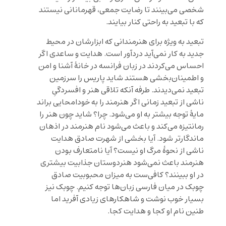
شخصی می‌بینند تا رضایت جمعی، قهرمانانی نیستند
که با تبعید به راحتی کنار بیایند.
تبعید به ویژه برای هنرمندانی که ابزارشان در محیط
جدید به کار نمی‌آید دردآور است. هدایت و ساعدی اگر
احساس می‌کردند در زبان فرانسه در خانهٔ آشنا و امن
و اطمینان‌بخشی هستند شاید پاریس را سرزمین
تبعید نمی‌دیدند. طرفه آنکه تلاقی هنر و افسردگیِ
ناشی از تبعید زمانی اگر هنرمند را به خودامحایی براند
مایهٔ توجه بیشتر به او می‌شود. چرا؟ شاید چون هنر را
رمانتیزه می‌کند و باعث می‌شود نام هنرمند در اذهان
ماندگارتر شود. آیا بخشی از شهرت صادق هدایت
ناشی از نحوهٔ مرگ او نیست؟ آیا نامتعارف بودن
هنرمند باعث نمی‌شود هنردوستان جذابیت بیشتری
در او ببینند؟ کافی‌ست به میزان محبوبیت صادق
چوبک در میان فارسی زبان‌ها توجه کنیم. چوبک نیز
بسیار خوب نوشت و شاهکارهای زیادی آفرید اما
طنین نام او کجا و هدایت کجا.