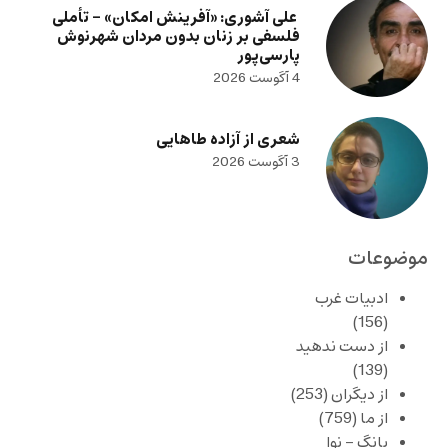
علی آشوری: «آفرینش امکان» – تأملی
فلسفی بر زنان بدون مردان شهرنوش
پارسی‌پور
4 آگوست 2026
شعری از آزاده طاهایی
3 آگوست 2026
موضوعات
ادبیات غرب
(156)
از دست ندهید
(139)
از دیگران
(253)
از ما
(759)
بانگ – نوا