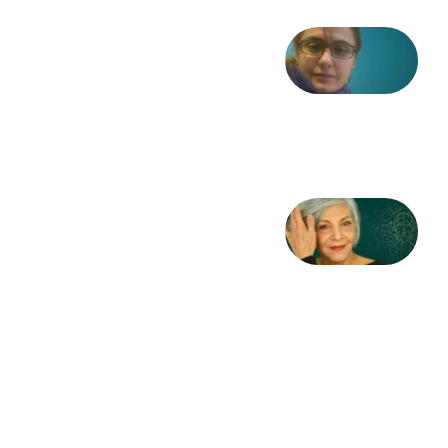
شعری
از آزاده
طاهایی
3 آگوست
2026
کژمیر:
مرگ
به
مثابه
نظام،
سوگ
به
مثابه
تاریخ
31
جولای
2026