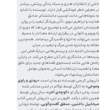
ناشی از انتظارات هنری و سبک زندگی پرتنش، بیشتر
در معرض خطر خودکشی قرار دارند. نویسنده با اشاره
به نمونه‌هایی مانند اوسیپ ماندلشتام، صادق
هدایت و ابراهیم نبوی، تأثیر ویرانگر تبعید را بر روان
هنرمندان تحلیل می‌کند و توضیح می‌دهد که دوری از
زادوبوم و ناتوانی در برقراری ارتباط معنادار با محیط
جدید، می‌تواند به انزوا و افسردگی بینجامد. همچنین،
مقاله به رمانتیزه شدن مرگ و تبعید در میان
هنرمندان اشاره دارد و پرسش‌هایی دربارهٔ نقش این
پدیده‌ها در ماندگاری نام آنان مطرح می‌کند. در پایان،
راه‌حل هایی مانند جستجوی فضاهای جدید برای خلق
معنا و اهمیت ارتباطات انسانی به‌عنوان عوامل
نجاتبخش پیشنهاد می‌شوند.
«رودی و راوی
داریوش کریمی نویسنده دو رمان است.
و‌موجی»
به تازگی توسط نوگام در لندن منتشر شده
«کوچه‌ی آخر»،
است. رمان دیگر او،
سال پیش توسط
همین ناشر درآمد. افزون بر این، داریوش کریمی کتاب
میخاییل باختین، منطق گفت‌و‌گویی
، نوشته تزوتان
تودورف را ترجمه کرده است که توسط نشر مرکز در