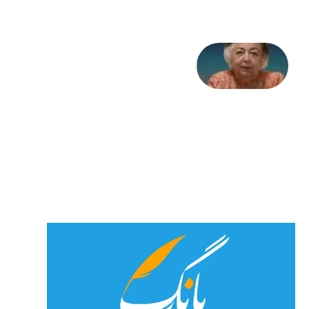
علا خاکی:
«کمانگیر»
– برای
شهرنوش
پارسی
پور،
«شهری
جان»
27 جولای
2026