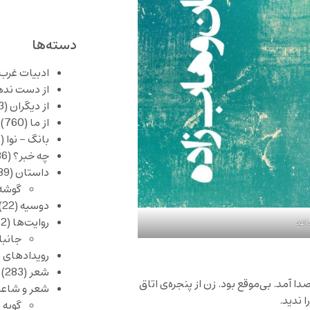
دسته‌ها
ادبیات غرب
از دست نده
از دیگران
(253)
از ما
(760)
بانگ – نوا
(357)
چه خبر؟
(1,086)
داستان
(389)
گوشه
دوسیه
(22)
روایت‌ها
(62)
اعد
جانبا
رویدادهای 
شعر
(283)
ا آمد. بی‌موقع بود. زن از پنجره‌ی اتاق
شعر و شاعر
 ندید.
گویه 