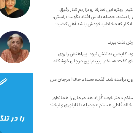
 بهتره این تعارفا رو بزاریم کنار رفیق.
ا ببندد، جمیله یادش افتاد بگوید: «راستی،
ن انگار که مخاطب خودش باشد آهی کشید:
رش لذت ببرد.
ود. کاپشن به تنش نبود. پیراهنش را روی
نه‌ای گفت: «سلام. ببینم این مرجان خوشگله
یرون برآمده شد. گفت: «سلام خاله! مرجان من
سلام دختر خوبِ گُل!» بعد مرجان را همانطور
 خاله فاطی هستم.» جمیله با ناباوری و لبخند