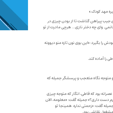
یره مهد کودک.»
ی جیب پیراهن گذاشت تا از بودن چیزی در
نمی. وای چه دختر نازی… هرچی مادرت از تو
را بگیرد: «این بوی نون تازه منو دیوونه
 را آماده کند.
 و متوجه نگاه متعجب و پرسشگر جمیله که
عصرانه بود که فاطی، انگار که متوجه چیزی
 دست داری؟» جمیله گفت: «معلومه، الان
میله گفت: «زحمتی نداره. همینجا تو
 مشغول نقاشی بود.