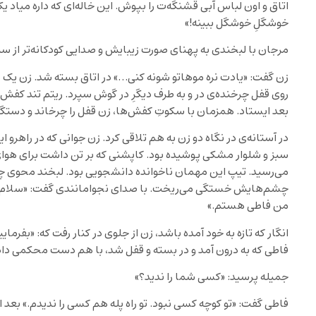
اتاق و اون لباس آبی قشنگه‌ت را بپوش. این خاله‌ای که داره میاد ی
خوشگلِ خوشگل ببینه!»
مرجان با لبخندی به پهنای صورت زیبایش و صدایی کودکانه‌تر از سن
زن گفت: «یادت نره موهاتو شونه کنی…» در اتاق بسته شد. زن یک
روی قفل چرخنده‌ی در و به طرف دیگرِ در گوش سپرد. ریتم تند کفش‌ه
بعد ایستاد. همزمان با سکوتِ کفش‌ها، زن قفل را چرخاند و دستگیره ر
در آستانه‌ی در نگاه دو زن به هم تلاقی کرد. زن جوانی که در راهر
سبز و شلوار مشکی پوشیده بود. کاپشنی که بر تن داشت برای هوای
می‌رسید. تیپ این مهمان ناخوانده دانشجویی بود. لبخند محوی چهر
چشم‌هایش خستگی می‌ریخت. با صدای نجوامانندی گفت: «سلام
من فاطی هستم.»
انگار که تازه به خود آمده باشد، زن از جلوی در کنار رفت که: «بفرما
فاطی که به درون آمد و در بسته و قفل شد، با هم دست محکمی داد
جمیله پرسید: «کسی شما را ندید؟»
فاطی گفت: «تو کوچه کسی نبود. تو راه پله هم کسی را ندیدم.» بعد 