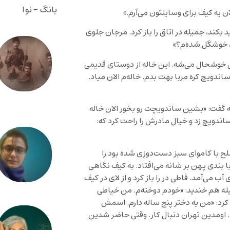
بانگ - نوا
 یه کیف برای وسایلتون می‌آرم.»
 بکند، جمیله در اتاق را باز کرد. مرجان جلوی
ن، خوشگل شده‌م؟»
یلی خوشحال می‌شه. این خاله از دوستای قدیمی
ساندویچ کره مربا بهت بدم. خاله‌م الان میاد.
 گفت: «بشین ساندویچت رو بخور الان خاله
ساندویچ زد و خیال مادرش را راحت کرد که:
صلح با کاموای سبز دست‌دوزی شده بود را
 با بندی پهن بر شانه می‌افتاد. به کیف نگاهی
ب می‌آمد. فاطی در را باز کرد و از لای در کیف
یله هم خندید: «خودم دوخته‌م. من خیاطی
ا کرد: «من یه دختر پنج ساله دارم. اسمش
اومدین تهران دنبال کار. وقتی حاضر شدین