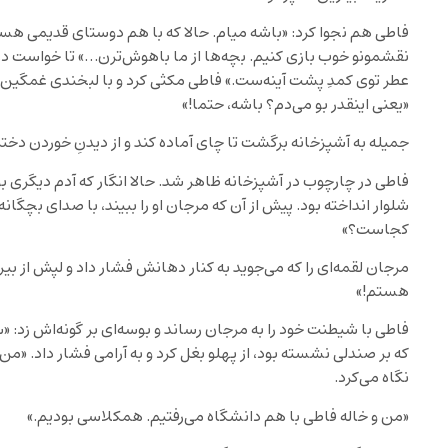
فاطی هم نجوا کرد: «باشه میام. حالا که با هم دوستای قدیمی هستیم،
نقشمونو خوب بازی کنیم. بچه‌ها از ما باهوش‌ترن…» تا خواست در ر
عطر توی کمدِ پشت آینه‌ست.» فاطی مکثی کرد و با لبخندی غمگی
«یعنی اینقدر بو می‌دم؟ باشه، حتما!»
جمیله به آشپزخانه برگشت تا چای آماده کند و از دیدنِ خوردن دخت
فاطی در چارچوب در آشپزخانه ظاهر شد. حالا انگار که آدم دیگری ب
شلوار انداخته بود. پیش از آن که مرجان او را ببیند، با صدای بچگا
کجاست؟»
مرجان لقمه‌ای را که می‌جوید به کنار دهانش فشار داد و لپش از ب
هستم!»
فاطی با شیطنت خود را به مرجان رساند و بوسه‌ای بر گونه‌اش زد: «
که بر صندلی نشسته بود، از پهلو بغل کرد و به آرامی فشار داد. «من
نگاه می‌کرد.
«من و خاله فاطی با هم دانشگاه می‌رفتیم. همکلاسی بودیم.»