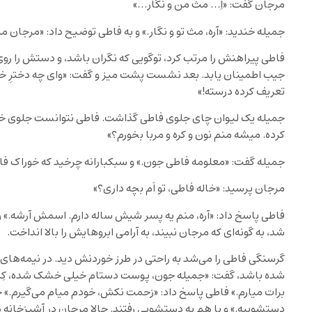
مرجان گفت: «اِ… مث من و نگار…»
جمیله خندید: «آره، مث تو و نگار.» و به فاطی توضیح داد: «مرجان م
فاطی پیراهنش را مرتب کرد، توگویی که نگران باشد، و دستش را رو
جیب اطمینان یابد. بعد نشست پشت میز و گفت: «وای چه دخترِ خا
تعریف کرده درسته!»
جمیله یک لیوان چای جلوی فاطی گذاشت. فاطی نتوانست جلوی خودش 
کرده. میشه منم نون و کره و مربا بخورم؟»
جمیله گفت: «معلومه فاطی جون.» و سبکبارانه چرخید که خوراک فاطی
مرجان پرسید: «خاله فاطی، تو اَم بچه داری؟»
فاطی پاسخ داد: «آره، منم یه پسر شیش ساله دارم. اسمش آرشه.»
شد، به گونه‌ای که مرجان نبیند، به آرامی ابروهایش را بالا انداخت.
گرسنگی فاطی را می‌شد به راحتی در طرز خوردنش دید. در نیمه‌های 
شده باشد، گفت: «جمیله جون، پوست دستام خیلی خشک شده، کِرم
برات میارم.» فاطی پاسخ داد: «زحمت نکش، خودم میام می‌گیرم.» ج
دستشوییه.» و با هم به دستشویی رفتند. حالا مرجان در آشپزخانه