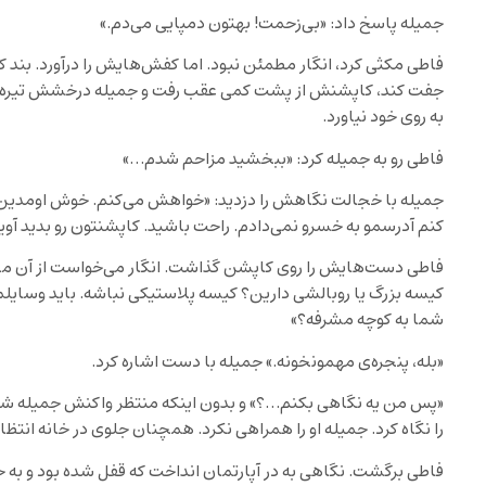
جمیله پاسخ داد: «بی‌زحمت! بهتون دمپایی می‌دم.»
فاطی مکثی کرد، انگار مطمئن نبود. اما کفش‌هایش را درآورد. بند کف
جفت کند، کاپشنش از پشت کمی عقب رفت و جمیله درخشش تیره‌ی شی
به روی خود نیاورد.
فاطی رو به جمیله کرد: «ببخشید مزاحم شدم…»
جمیله با خجالت نگاهش را دزدید: «خواهش می‌کنم. خوش اومدین
کنم آدرسمو به خسرو نمی‌دادم. راحت باشید. کاپشنتون رو بدید آوی
فاطی دست‌هایش را روی کاپشن گذاشت. انگار می‌خواست از آن مح
کیسه بزرگ یا روبالشی دارین؟ کیسه پلاستیکی نباشه. باید وسایلمو
شما به کوچه مشرفه؟»
«بله، پنجره‌ی مهمونخونه.» جمیله با دست اشاره کرد.
«پس من یه نگاهی بکنم…؟» و بدون اینکه منتظر واکنش جمیله شود،
را نگاه کرد. جمیله او را همراهی نکرد. همچنان جلوی در خانه انتظار
فاطی برگشت. نگاهی به در آپارتمان انداخت که قفل شده بود و به ج