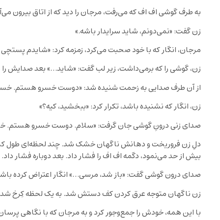
به طرف گوشی اف اف که می‌رفت، مرجان را دید که از اتاق بیرون می‌
زن گفت: «نمی‌دونم، شاید سرایدار باشه.»
مرجان، انگار که با خود صحبت می‌کرد، زمزمه کرد: «شایدم پستچی از
زن، گوشی را که برمی‌داشت، زیر لب گفت: «شاید…» بعد صدایش را بلن
از آن طرف صدایی به زحمت شنیده شد: «دوست خسرو هستم. خسرو
زن، انگار که نشنیده باشد، تکرار کرد: «ببخشید، کیه؟»
صدای زنی درونِ گوشی جان گرفت: «سلام. دوست خسرو هستم. خس
دلِ زن فروریخت و دهانش ناگهان خشک شد. چند لحظه‌ای طول کشید
بیش از حد می‌نمود، دگمه اف اف را فشار داد. بعد دوباره فشار داد. 
صدای درون گوشی گفت: «باز شد، مرسی…» انگار اعتراض کرده باشد
زن ناگهان متوجه عرق کردن کف دستش شد. به یک لحظه کِرخ شده ب
با این همه، خودش را جمع‌وجور کرد و به مرجان که با نگاهی پرسان 