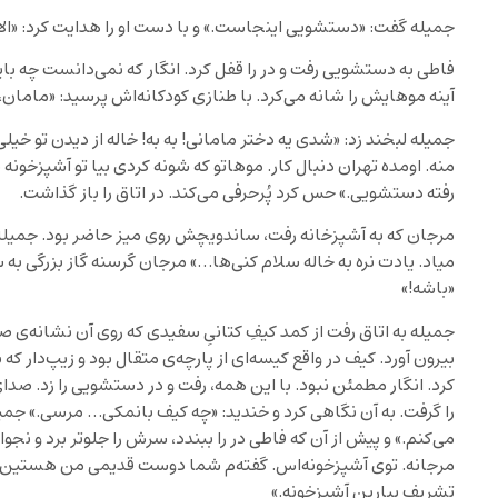
جمیله گفت: «دستشویی اینجاست.» و با دست او را هدایت کرد: «الان
فاطی به دستشویی رفت و در را قفل کرد. انگار که نمی‌دانست چه باید
آینه موهایش را شانه می‌کرد. با طنازی کودکانه‌اش پرسید: «ماما
جمیله لبخند زد: «شدی یه دختر مامانی! به به! خاله از دیدن تو خ
منه. اومده تهران دنبال کار. موهاتو که شونه کردی بیا تو آشپزخونه 
رفته دستشویی.» حس کرد پُرحرفی می‌کند. در اتاق را باز گذاشت.
مرجان که به آشپزخانه رفت، ساندویچش روی میز حاضر بود. جمیله
میاد. یادت نره به خاله سلام کنی‌ها…» مرجان گرسنه گاز بزرگی به 
«باشه!»
جمیله به اتاق رفت از کمد کیفِ کتانیِ سفیدی که روی آن نشانه‌ی 
بیرون آورد. کیف در واقع کیسه‌ای از پارچه‌ی متقال بود و زیپ‌دار که
کرد. انگار مطمئن نبود. با این همه، رفت و در دستشویی را زد. صدای آ
را گرفت. به آن نگاهی کرد و خندید: «چه کیف بانمکی… مرسی.» جم
می‌کنم.» و پیش از آن که فاطی در را ببندد، سرش را جلوتر برد و نجو
مرجانه. توی آشپزخونه‌اس. گفته‌م شما دوست قدیمی من هستین. 
تشریف بیارین آشپزخونه.»