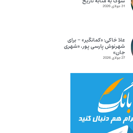
سوگ به مثابه تاریخ
31 جولای 2026
علا خاکی: «کمانگیر» – برای
شهرنوش پارسی پور، «شهری
جان»
27 جولای 2026