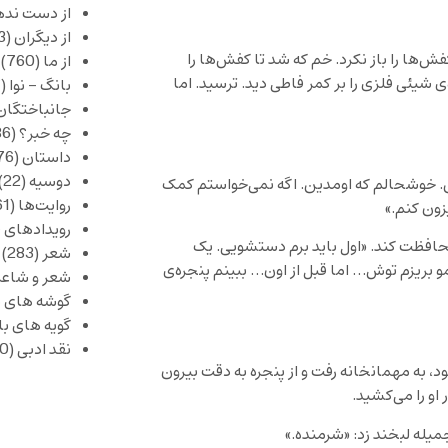
از دست نده
از دیگران
(253)
ش‌ها را باز نکرد. خم که شد تا کفش‌ها را
از ما
(760)
ئی فلزی را بر کمر فاطی دید. ترسید. اما
بانگ – نوا
(357)
جانباختگان
چه خبر؟
(1,086)
داستان
(376)
دوسیه
(22)
. خوشحالم که اومدین. اگه نمی‌خواستم کمک
روایت‌ها
(61)
زون کنم.»
رویدادهای 
افظت کند. «اول باید برم دستشویی. یک
شعر
(283)
 بریزم توش… اما قبل از اون… ببینم پنجره‌ی
شعر و شاعر
گوشه های ب
گویه های ب
نقد ادبی
(430)
 به مهمانخانه رفت و از پنجره به دقت بیرون
 او را می‌کشید.
میله لبخند زد: «شرمنده.»