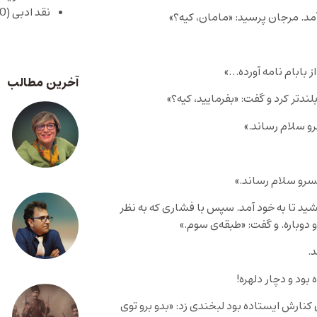
نقد ادبی
(430)
آمد. مرجان پرسید: «مامان، کیه؟»
 بابام نامه آورده…»
آخرین مطالب
دتر کرد و گفت: «بفرمایید، کیه؟»
 سلام رساند.»
رو سلام رساند.»
 تا به خود آمد. سپس با فشاری که به نظر
و دوباره. و گفت: «طبقه‌ی سوم.»
.
ود و دچار دلهره!
کنارش ایستاده بود لبخندی زد: «بدو برو توی