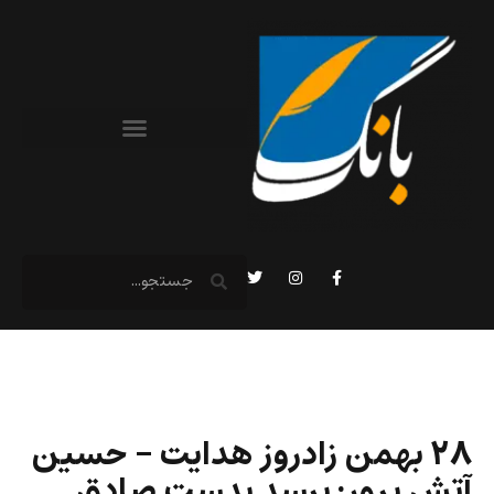
۲۸ بهمن زادروز هدایت – حسین
آتش پرور: برسد بدست صادق