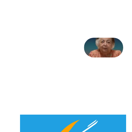
تاریخ
31
جولای
2026
علا خاکی:
«کمانگیر»
– برای
شهرنوش
پارسی
پور،
«شهری
جان»
27 جولای
2026