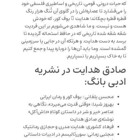
که حیات درونی، قومی، تاریخی و اساطیری فلسفی خود
را می‌فشارد تا عصاره‌اش را در گلوی آن تُنگ هزار رنگ
قطره قطره بچکاند؛ هدایت ِ بوف کور، که خودش
هست و نیست. و ما شاهد‌ی می‌شویم بر این فردیت
شقه شقه شده تاریخی که در حافظ استحاله گردیده تا
برسد به دست هدایت. و هرتکه آن در جایی یا سرزمینی
گمشده است. وما باید آن‌ها را دوباره پیدا و جمع کنیم
تا به خاک بسپاریم یا نسپاریم.
صادق هدایت در نشریه
ادبی بانگ:
محسن یلفانی : بوف کور و رمان ایرانی
بهروز شیدا: «وقتی قدرت می‌میرد»، نگاهی به
عناصر خیر و شر در داستان کوتاهِ «داش‌آکل»
نوشته‌ی صادق هدایت
فرهاد کشوری: هدایت مدرن و حجازی رمانتیک
مجتبی زمانی: سوررئالیسم در ادبیات داستانی