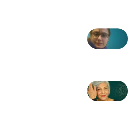
6 آگوست
2026
شعری
از آزاده
طاهایی
3 آگوست
2026
کژمیر:
مرگ
به
مثابه
نظام،
سوگ
به
مثابه