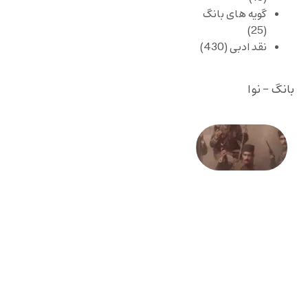
گویه های بانگ
(25)
نقد ادبی
(430)
بانگ - نوا
صد و
بیستمین
سالگرد
انقلاب
مشروطه
– «از
فرمان تا
فریاد»؛
ادبیات و
موسیقی
در انقلاب
مشروطه