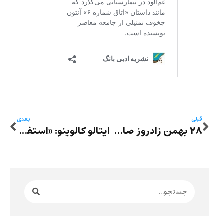
قبلی
بعدی
۲۸ بهمن زادروز صادق هدایت – «سه ‌قطره خون» با اجرای ژوان ناهید
ایتالو کالوینو: «استفاده‌های درست و نادرست سیاسی از ادبیات»، به ترجمه حمید فرازنده