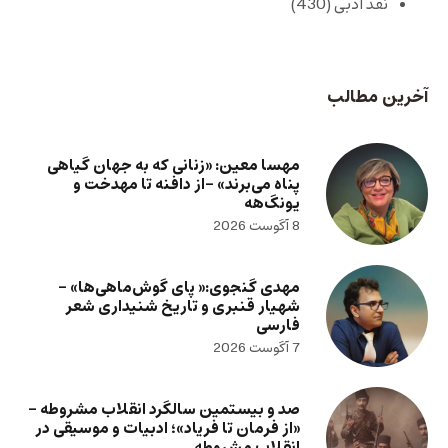
نقد ادبی
(430)
آخرین مطالب
مهسا معین: «زنانی که به جهان گیاهی
پناه می‌برند» -از دافنه تا مهدخت و
یونگ‌هه
8 آگوست 2026
مهدی گنجوی:« پای گوش‌ماهی‌ها» –
شهیار قنبری و تاریخ شنیداری شعر
فارسی
7 آگوست 2026
صد و بیستمین سالگرد انقلاب مشروطه –
«از فرمان تا فریاد»؛ ادبیات و موسیقی در
انقلاب مشروطه