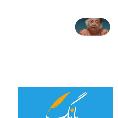
2026
علا خاکی:
«کمانگیر»
– برای
شهرنوش
پارسی
پور،
«شهری
جان»
27 جولای
2026