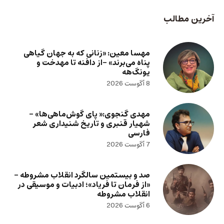
آخرین مطالب
مهسا معین: «زنانی که به جهان گیاهی
پناه می‌برند» -از دافنه تا مهدخت و
یونگ‌هه
8 آگوست 2026
مهدی گنجوی:« پای گوش‌ماهی‌ها» –
شهیار قنبری و تاریخ شنیداری شعر
فارسی
7 آگوست 2026
صد و بیستمین سالگرد انقلاب مشروطه –
«از فرمان تا فریاد»؛ ادبیات و موسیقی در
انقلاب مشروطه
6 آگوست 2026