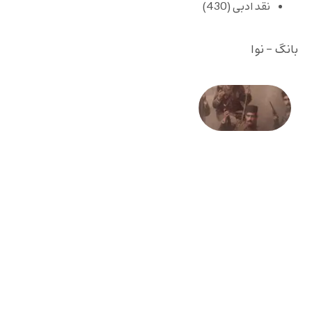
نقد ادبی
(430)
بانگ - نوا
صد و
بیستمین
سالگرد
انقلاب
مشروطه
– «از
فرمان تا
فریاد»؛
ادبیات و
موسیقی
در انقلاب
مشروطه
6 آگوست
2026