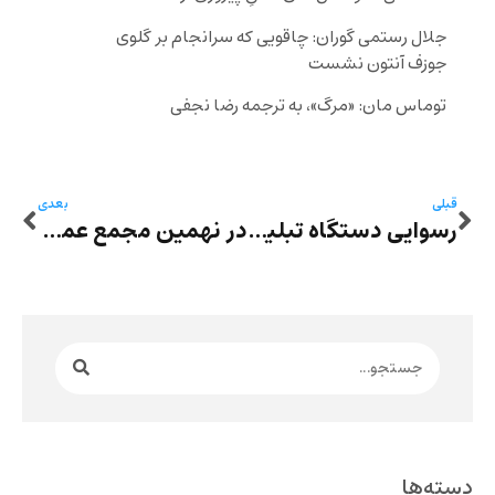
جلال رستمی گوران: چاقویی که سرانجام بر گلوی
جوزف آنتون نشست
توماس مان: «مرگ»، به ترجمه رضا نجفی
قبلی
بعدی
رسوایی دستگاه تبلیغاتی سپاه: دیوارنگاره میدان ولی‌عصر پایین کشیده شد
در نهمین مجمع عمومی کانون نویسندگان ایران هیأت دبیران تغییر کرد، از دو عضو سلب عضویت شد
دسته‌ها