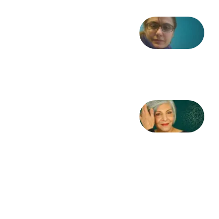
شعری
از آزاده
طاهایی
3 آگوست
2026
کژمیر:
مرگ
به
مثابه
نظام،
سوگ
به
مثابه
تاریخ
31
جولای