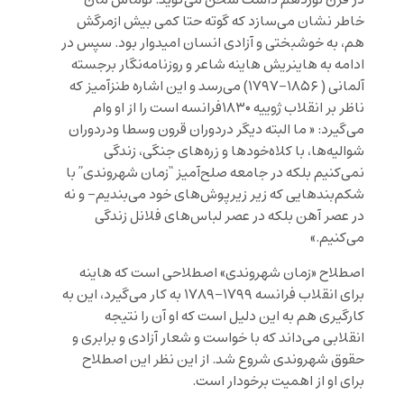
در قرن نوزدهم داشت سخن می‌گوید. توماس مان
خاطر نشان می‌سازد که گوته حتا کمی بیش ازمرگش
هم، به خوشبختی و آزادی انسان امیدوار بود. سپس در
ادامه به هاینریش هاینه شاعر و روزنامه‌نگار برجسته
آلمانی ( ۱۸۵۶-۱۷۹۷) می‌رسد و این اشاره طنزآمیز که
ناظر بر انقلاب ژوییه ۱۸۳۰فرانسه است را از او وام
می‌گیرد: « ما البته دیگر دردوران قرون وسطا ودردوران
شوالیه‌ها، با کلاه‌خودها و زره‌های جنگی، زندگی
نمی‌کنیم بلکه در جامعه صلح‌آمیز “زمان شهروندی” با
شکم‌بندهایی که زیر زیرپوش‌های خود می‌بندیم- و نه
در عصر آهن بلکه در عصر لباس‌های فلانل زندگی
می‌کنیم.»
اصطلاح «زمان شهروندی‌» اصطلاحی است که هاینه
برای انقلاب فرانسه ۱۷۹۹-۱۷۸۹ به کار می‌گیرد، این به
کارگیری هم به این دلیل است که او آن را نتیجه
انقلابی می‌داند که با خواست و شعار آزادی و برابری و
حقوق شهروندی شروع شد. از این نظر این اصطلاح
برای او از اهمیت برخودار است.